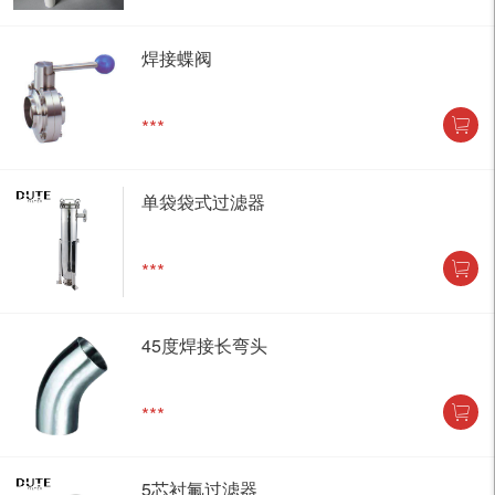
焊接蝶阀
***
单袋袋式过滤器
***
45度焊接长弯头
***
5芯衬氟过滤器