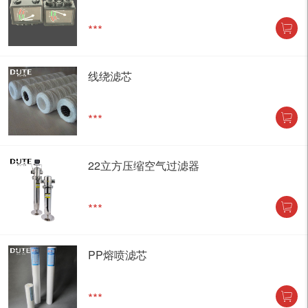
***
线绕滤芯
***
22立方压缩空气过滤器
***
PP熔喷滤芯
***