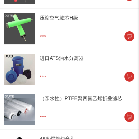
压缩空气滤芯H级
***
进口ATS油水分离器
***
（亲水性）PTFE聚四氟乙烯折叠滤芯
***
45度焊接短弯头