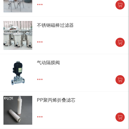
***
不锈钢磁棒过滤器
***
气动隔膜阀
***
PP聚丙烯折叠滤芯
***