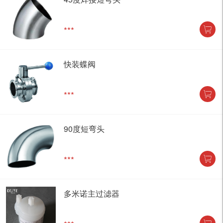
***
快装蝶阀
***
90度短弯头
***
多米诺主过滤器