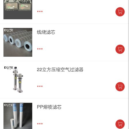
***
线绕滤芯
***
22立方压缩空气过滤器
***
PP熔喷滤芯
***