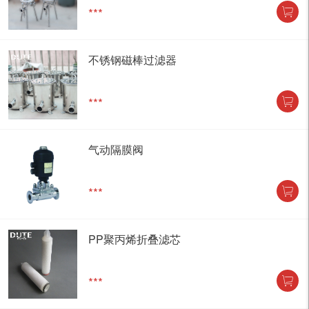
***
不锈钢磁棒过滤器
***
气动隔膜阀
***
PP聚丙烯折叠滤芯
***