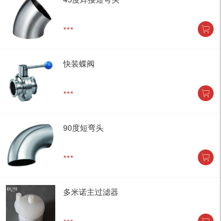
***
快装蝶阀
***
90度短弯头
***
多米诺主过滤器