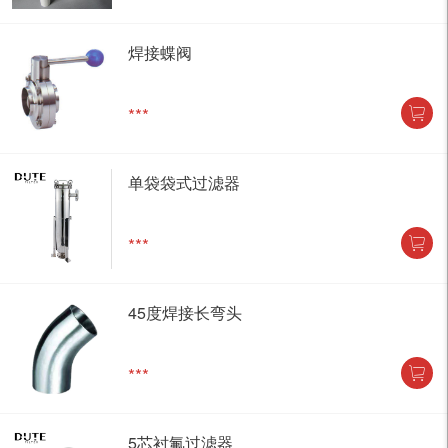
焊接蝶阀
***
单袋袋式过滤器
***
45度焊接长弯头
***
5芯衬氟过滤器