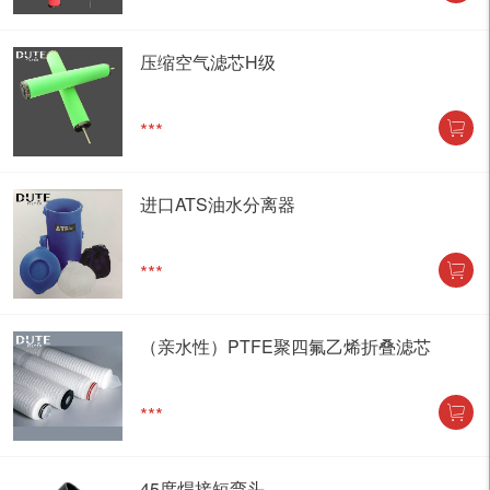
压缩空气滤芯H级
***
进口ATS油水分离器
***
（亲水性）PTFE聚四氟乙烯折叠滤芯
***
45度焊接短弯头