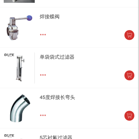
焊接蝶阀
***
单袋袋式过滤器
***
45度焊接长弯头
***
5芯衬氟过滤器