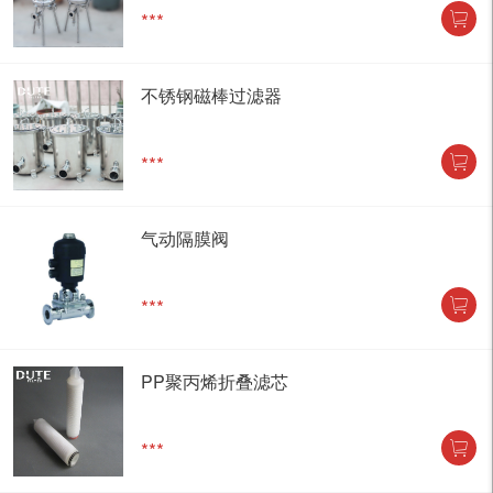
***
不锈钢磁棒过滤器
***
气动隔膜阀
***
PP聚丙烯折叠滤芯
***