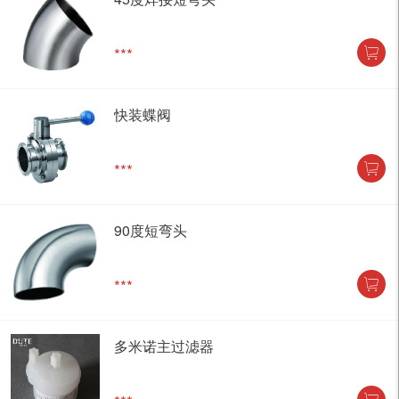
***
快装蝶阀
***
90度短弯头
***
多米诺主过滤器