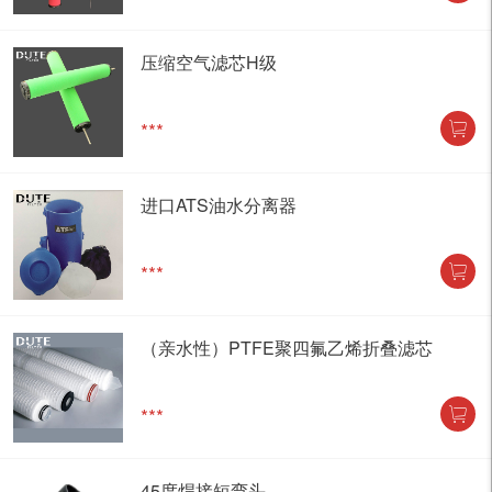
压缩空气滤芯H级
***
进口ATS油水分离器
***
（亲水性）PTFE聚四氟乙烯折叠滤芯
***
45度焊接短弯头