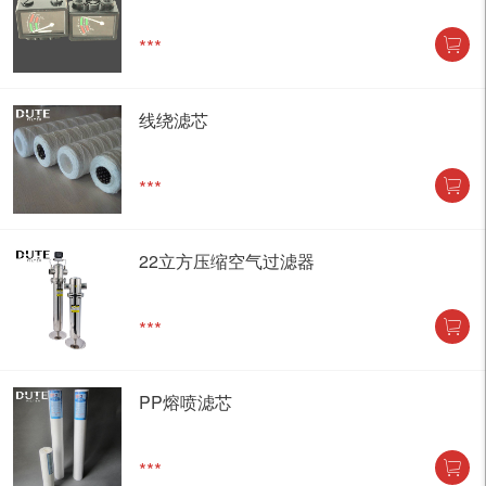
***
线绕滤芯
***
22立方压缩空气过滤器
***
PP熔喷滤芯
***