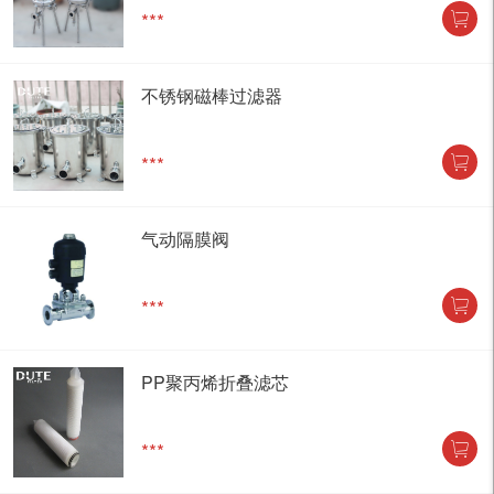
***
不锈钢磁棒过滤器
***
气动隔膜阀
***
PP聚丙烯折叠滤芯
***