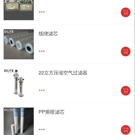
***
线绕滤芯
***
22立方压缩空气过滤器
***
PP熔喷滤芯
***