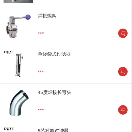
焊接蝶阀
***
单袋袋式过滤器
***
45度焊接长弯头
***
5芯衬氟过滤器