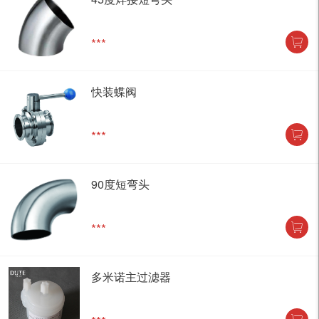
***
快装蝶阀
***
90度短弯头
***
多米诺主过滤器