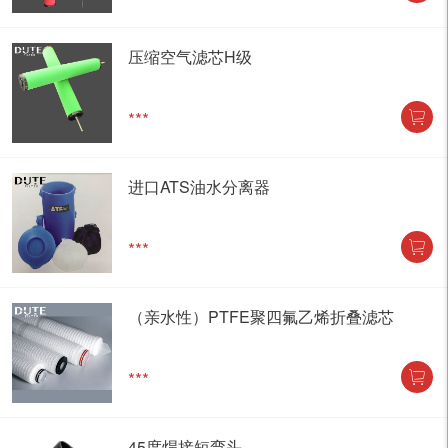
压缩空气滤芯H级
***
进口ATS油水分离器
***
（亲水性）PTFE聚四氟乙烯折叠滤芯
***
45度焊接短弯头