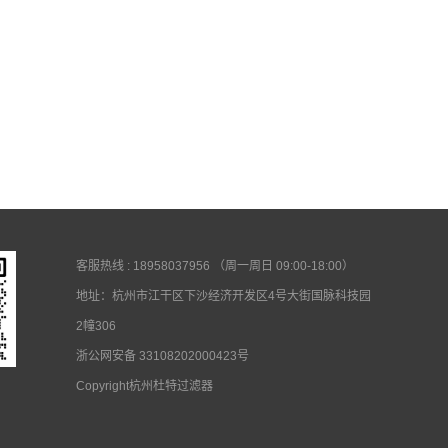
客服热线 : 18958037956 （周一周日 09:00-18:00）
地址：杭州市江干区下沙经济开发区4号大街国脉科技园
2幢306
浙公网安备 33108202000423号
Copyright杭州杜特过滤器