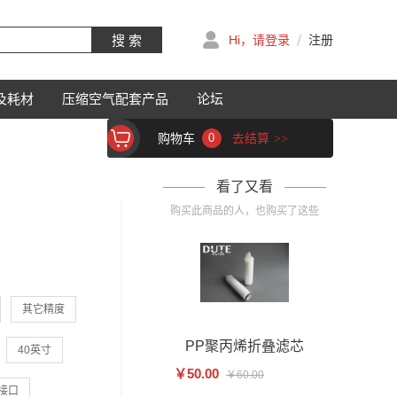
/
搜 索
Hi，请登录
注册
及耗材
压缩空气配套产品
论坛
购物车
0
去结算
>>
看了又看
购买此商品的人，也购买了这些
其它精度
PP聚丙烯折叠滤芯
40英寸
￥50.00
￥60.00
接口