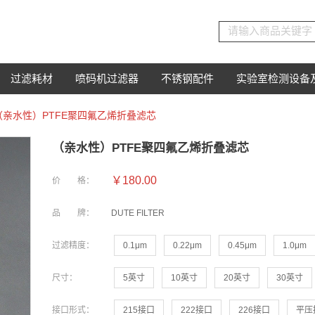
过滤耗材
喷码机过滤器
不锈钢配件
实验室检测设备
（亲水性）PTFE聚四氟乙烯折叠滤芯
（亲水性）PTFE聚四氟乙烯折叠滤芯
￥180.00
价 格：
品 牌：
DUTE FILTER
过滤精度：
0.1μm
0.22μm
0.45μm
1.0μm
尺寸：
5英寸
10英寸
20英寸
30英寸
接口形式：
215接口
222接口
226接口
平压