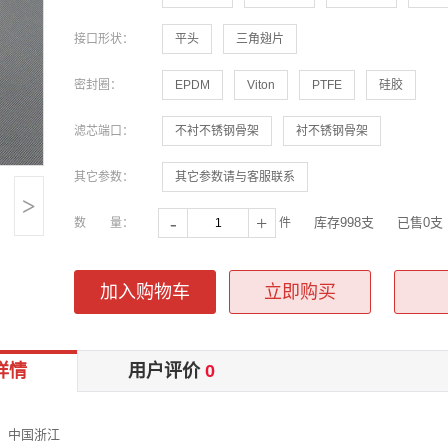
接口形状：
平头
三角翅片
密封圈：
EPDM
Viton
PTFE
硅胶
滤芯端口：
不衬不锈钢骨架
衬不锈钢骨架
其它参数：
其它参数请与客服联系
>
-
+
库存998支
已售0支
数 量：
件
加入购物车
立即购买
详情
用户评价
0
 中国浙江